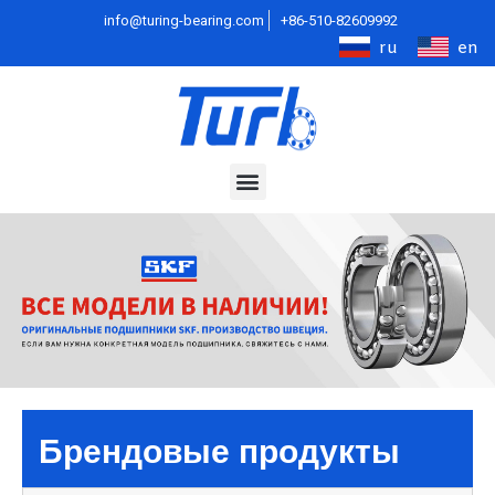
info@turing-bearing.com
+86-510-82609992
ru
en
Брендовые продукты