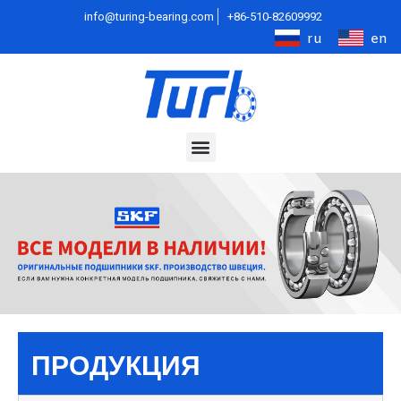
info@turing-bearing.com
+86-510-82609992
ru
en
ПРОДУКЦИЯ